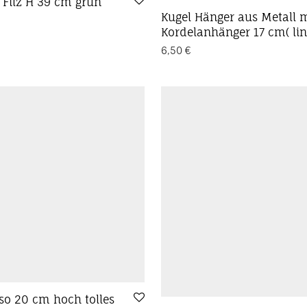
 Filz H 39 cm grün
Kugel Hänger aus Metall m
Kordelanhänger 17 cm( lin
6,50
€
so 20 cm hoch tolles