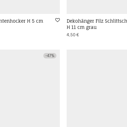
antenhocker H 5 cm
Dekohänger Filz Schlittsc
H 11 cm grau
4,50
€
-
47
%