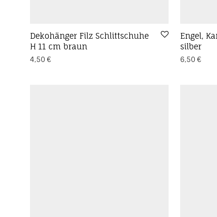
Dekohänger Filz Schlittschuhe
Engel, K
H 11 cm braun
silber
4,50
€
6,50
€