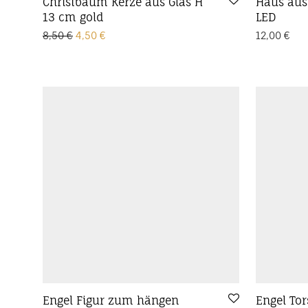
Christbaum Kerze aus Glas H
Haus aus
13 cm gold
LED
Ursprünglicher Preis war: 8,50 €
Aktueller Preis ist: 4,50 €.
8,50
€
4,50
€
12,00
€
Engel Figur zum hängen
Engel Tor