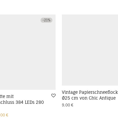
-
21
%
Vintage Papierschneefloc
tte mit
Ø25 cm von Chic Antique
chluss 384 LEDs 280
9,00
€
sprünglicher Preis war: 29,00 €
Aktueller Preis ist: 23,00 €.
,00
€