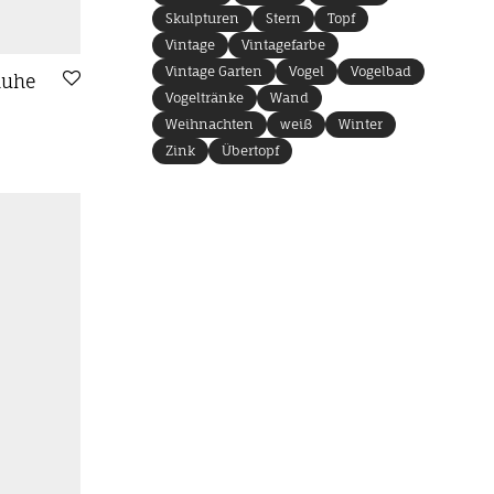
Skulpturen
Stern
Topf
Vintage
Vintagefarbe
Vintage Garten
Vogel
Vogelbad
huhe
Vogeltränke
Wand
Weihnachten
weiß
Winter
Zink
Übertopf