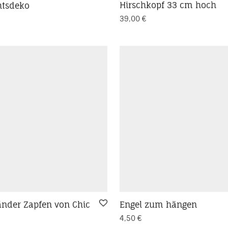
Hirschkopf 33 cm hoch
htsdeko
39,00
€
änder Zapfen von Chic
Engel zum hängen
4,50
€