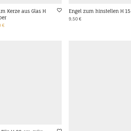
um Kerze aus Glas H
Engel zum hinstellen H 1
ber
9,50
€
prünglicher Preis war: 8,50 €
Aktueller Preis ist: 4,50 €.
0
€