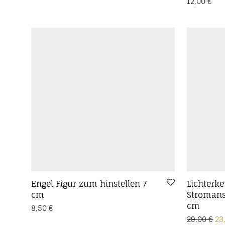
12,00
€
Engel Figur zum hinstellen 7
Lichterke
cm
Stromans
cm
8,50
€
Ur
29,00
€
23