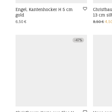
Engel, Kantenhocker H 5 cm
Christba
gold
13 cm sil
Urs
6,50
€
8,50
€
4,5
-
47
%