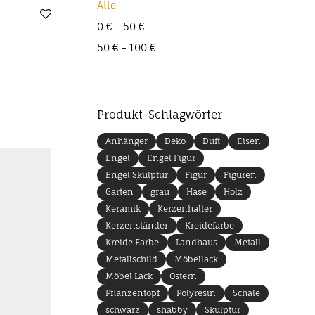
Alle
0
€
-
50
€
50
€
-
100
€
Produkt-Schlagwörter
Anhänger
Deko
Duft
Eisen
Engel
Engel Figur
Engel Skulptur
Figur
Figuren
Garten
grau
Hase
Holz
Keramik
Kerzenhalter
Kerzenständer
Kreidefarbe
Kreide Farbe
Landhaus
Metall
Metallschild
Möbellack
Möbel Lack
Ostern
Pflanzentopf
Polyresin
Schale
schwarz
shabby
Skulptur