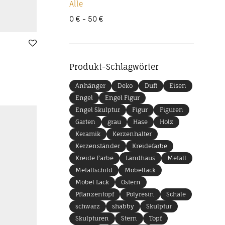
Alle
0
€
-
50
€
Produkt-Schlagwörter
Anhänger
Deko
Duft
Eisen
Engel
Engel Figur
Engel Skulptur
Figur
Figuren
Garten
grau
Hase
Holz
Keramik
Kerzenhalter
Kerzenständer
Kreidefarbe
Kreide Farbe
Landhaus
Metall
Metallschild
Möbellack
Möbel Lack
Ostern
Pflanzentopf
Polyresin
Schale
schwarz
shabby
Skulptur
Skulpturen
Stern
Topf