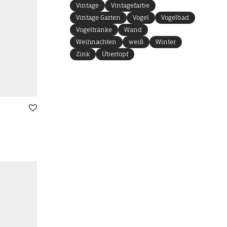
Vintage
Vintagefarbe
Vintage Garten
Vogel
Vogelbad
Vogeltränke
Wand
Weihnachten
weiß
Winter
Zink
Übertopf