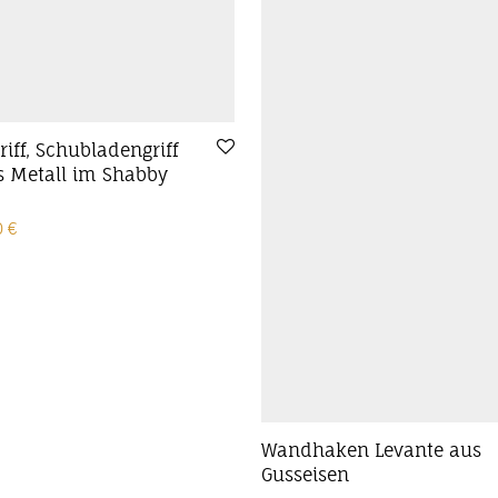
iff, Schubladengriff
s Metall im Shabby
prünglicher Preis war: 5,50 €
Aktueller Preis ist: 4,50 €.
0
€
Wandhaken Levante aus
Gusseisen