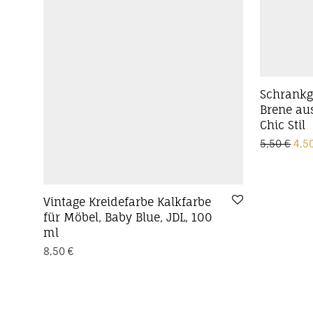
Schrankgr
Brene au
Chic Stil
Urs
5,50
€
4,5
Vintage Kreidefarbe Kalkfarbe
für Möbel, Baby Blue, JDL, 100
ml
8,50
€