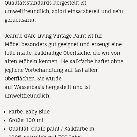
Qualitätsstandards hergestellt ist
umweltfreundlich, sofort einsatzbereit und sehr
geruchsarm.
Jeanne
d’Arc
Living
Vintage Paint
ist
für
Möbel
besonders
gut geeignet
und erzeugt
eine
tolle matte, kalkhaltige Oberfläche, die wir von
alten Möbeln kennen.
Die Kalkfarbe
haftet ohne
jegliche Vorbehandlung auf fast
allen
Oberf
lächen.
Sie wurde
auf
Wasserbasis
hergestellt
und ist
umweltfreundlich.
Farbe: Baby Blue
Größe: 100
ml
Qualität:
Chalk paint / Kalkfarbe m