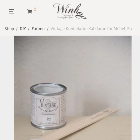
0
Shop
/
DIY
/
Farben
/
Vintage Kreidefarbe Kalkfarbe für Möbel, Baby Blue, JDL, 100 ml