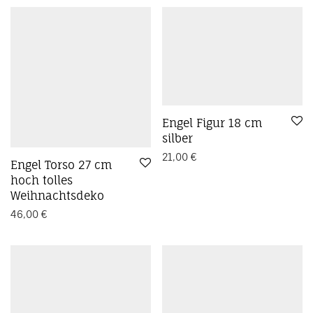
Preis: absteigend
Kreidefarbe
Kreide Farbe
Landhaus
Metall
Metallschild
Möbellack
Möbel Lack
Ostern
Pflanzentopf
Polyresin
Schale
schwarz
shabby
Skulptur
Skulpturen
Stern
Topf
Vintage
Vintagefarbe
Vintage Garten
Vogel
Vogelbad
Vogeltränke
Wand
Weihnachten
weiß
Winter
Zink
Übertopf
Engel Figur 18 cm
silber
21,00
€
Engel Torso 27 cm
hoch tolles
Weihnachtsdeko
46,00
€