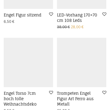
Engel Figur sitzend
LED-Vorhang 170×70
cm 108 Leds
6,50
€
Ursprünglicher Preis w
Aktueller Preis 
38,00
€
28,00
€
Engel Torso 7cm
Trompeten Engel
hoch tolle
Figur Art Ferro aus
Weihnachtsdeko
Metall