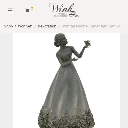
0
Shop
/
Wohnen
/
Dekoration
/
Wunderschöne Frauenfigur mit Vogel aus Polyresin