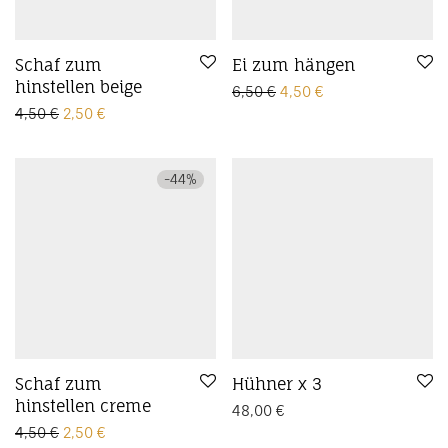
Schaf zum
Ei zum hängen
hinstellen beige
Ursprünglicher Preis wa
Aktueller Preis ist
6,50
€
4,50
€
Ursprünglicher Preis war: 4,50 €
Aktueller Preis ist: 2,50 €.
4,50
€
2,50
€
-
44
%
Schaf zum
Hühner x 3
hinstellen creme
48,00
€
Ursprünglicher Preis war: 4,50 €
Aktueller Preis ist: 2,50 €.
4,50
€
2,50
€