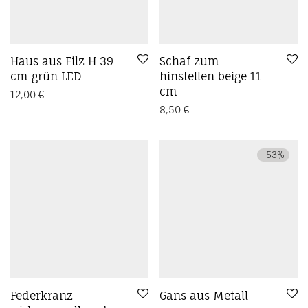
Haus aus Filz H 39
Schaf zum
cm grün LED
hinstellen beige 11
cm
12,00
€
8,50
€
-
53
%
Federkranz
Gans aus Metall