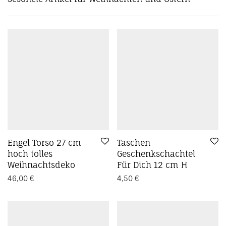
Preis: absteigend
Kreidefarbe
Kreide Farbe
Landhaus
Metall
Metallschild
Möbellack
Möbel Lack
Ostern
Pflanzentopf
Polyresin
Schale
schwarz
shabby
Skulptur
Skulpturen
Stern
Topf
Vintage
Vintagefarbe
Vintage Garten
Vogel
Vogelbad
Vogeltränke
Wand
Weihnachten
weiß
Winter
Zink
Übertopf
Engel Torso 27 cm
Taschen
hoch tolles
Geschenkschachtel
Weihnachtsdeko
Für Dich 12 cm H
46,00
€
4,50
€