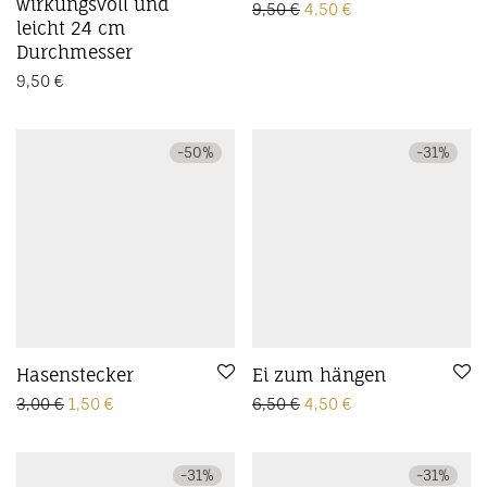
wirkungsvoll und
Ursprünglicher Preis wa
Aktueller Preis ist
9,50
€
4,50
€
leicht 24 cm
Durchmesser
9,50
€
-
50
%
-
31
%
Hasenstecker
Ei zum hängen
Ursprünglicher Preis war: 3,00 €
Aktueller Preis ist: 1,50 €.
Ursprünglicher Preis wa
Aktueller Preis ist
3,00
€
1,50
€
6,50
€
4,50
€
-
31
%
-
31
%