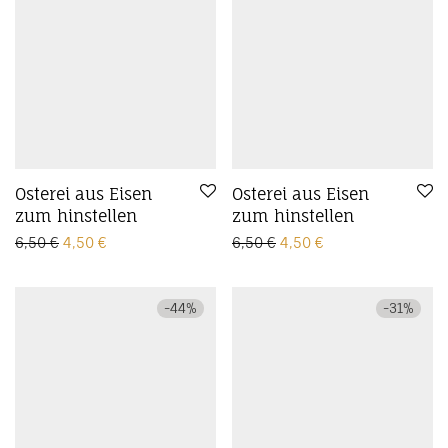
Osterei aus Eisen
Osterei aus Eisen
zum hinstellen
zum hinstellen
Ursprünglicher Preis war: 6,50 €
Aktueller Preis ist: 4,50 €.
Ursprünglicher Preis wa
Aktueller Preis ist
6,50
€
4,50
€
6,50
€
4,50
€
-
44
%
-
31
%