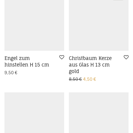
Engel zum
Christbaum Kerze
hinstellen H 15 cm
aus Glas H 13 cm
gold
9,50
€
Ursprünglicher Preis wa
Aktueller Preis ist
8,50
€
4,50
€