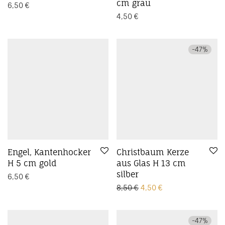
cm grau
6,50
€
4,50
€
-
47
%
Engel, Kantenhocker
Christbaum Kerze
H 5 cm gold
aus Glas H 13 cm
silber
6,50
€
Ursprünglicher Preis wa
Aktueller Preis ist
8,50
€
4,50
€
-
47
%