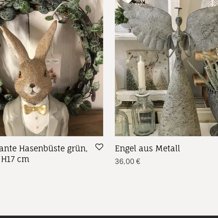
gante Hasenbüste grün,
Engel aus Metall
x H17 cm
36,00
€