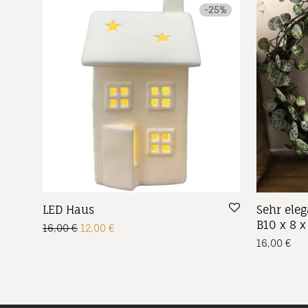
-
25
%
LED Haus
Sehr ele
B10 x 8 
Ursprünglicher Preis war: 16,00 €
Aktueller Preis ist: 12,00 €.
16,00
€
12,00
€
16,00
€