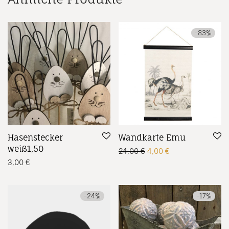
-
83
%
Hasenstecker
Wandkarte Emu
weiß1,50
Ursprünglicher Preis w
Aktueller Preis is
24,00
€
4,00
€
3,00
€
-
24
%
-
17
%