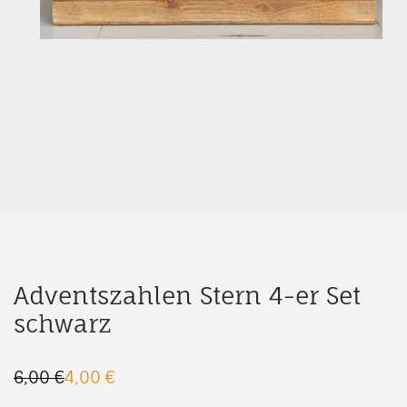
Adventszahlen Stern 4-er Set
schwarz
6,00
€
4,00
€
Ursprünglicher
Aktueller
Preis
Preis
war:
ist: