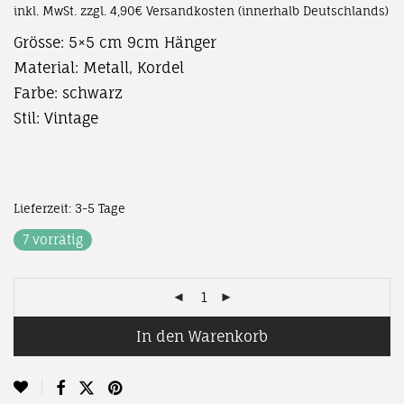
inkl. MwSt.
zzgl. 4,90€ Versandkosten (innerhalb Deutschlands)
6,00 €
4,00 €.
Grösse: 5×5 cm 9cm Hänger
Material: Metall, Kordel
Farbe: schwarz
Stil: Vintage
Lieferzeit:
3-5 Tage
7 vorrätig
In den Warenkorb