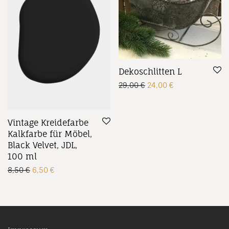
Dekoschlitten L
Ursprünglicher Preis w
Aktueller Preis 
29,00
€
24,00
€
Vintage Kreidefarbe
Kalkfarbe für Möbel,
Black Velvet, JDL,
100 ml
Ursprünglicher Preis war: 8,50 €
Aktueller Preis ist: 6,50 €.
8,50
€
6,50
€