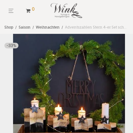
0
Shop
/
Saison
/
Weihnachten
/
Adventszahlen Stern 4-er Set schwarz
-
33
%