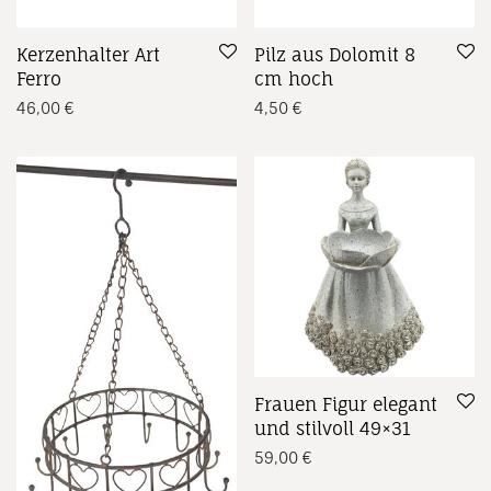
Kerzenhalter Art
Pilz aus Dolomit 8
Ferro
cm hoch
46,00
€
4,50
€
Frauen Figur elegant
und stilvoll 49×31
59,00
€