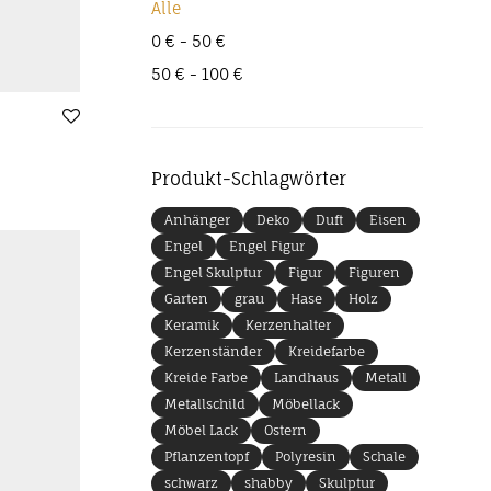
Alle
0
€
-
50
€
50
€
-
100
€
Produkt-Schlagwörter
Anhänger
Deko
Duft
Eisen
Engel
Engel Figur
Engel Skulptur
Figur
Figuren
Garten
grau
Hase
Holz
Keramik
Kerzenhalter
Kerzenständer
Kreidefarbe
Kreide Farbe
Landhaus
Metall
Metallschild
Möbellack
Möbel Lack
Ostern
Pflanzentopf
Polyresin
Schale
schwarz
shabby
Skulptur