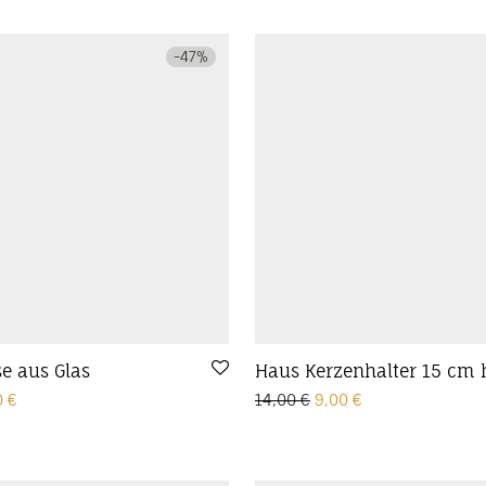
-
47
%
e aus Glas
Haus Kerzenhalter 15 cm
prünglicher Preis war: 8,50 €
Aktueller Preis ist: 4,50 €.
Ursprünglicher Preis w
Aktueller Preis i
0
€
14,00
€
9,00
€