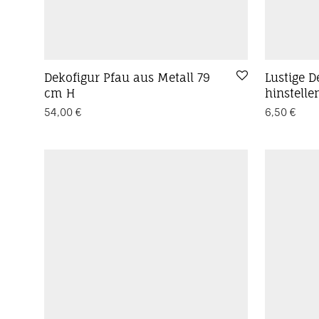
Dekofigur Pfau aus Metall 79
Lustige 
cm H
hinstelle
54,00
€
6,50
€