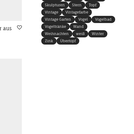
Skulpturen
Stern
Topf
Vintage
Vintagefarbe
Vintage Garten
Vogel
Vogelbad
Vogeltränke
Wand
r aus
Weihnachten
weiß
Winter
Zink
Übertopf