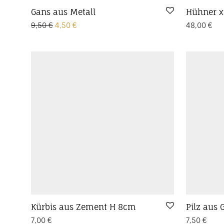
Gans aus Metall
Hühner x
Ursprünglicher Preis war: 9,50 €
Aktueller Preis ist: 4,50 €.
9,50
€
4,50
€
48,00
€
Kürbis aus Zement H 8cm
Pilz aus 
7,00
€
7,50
€