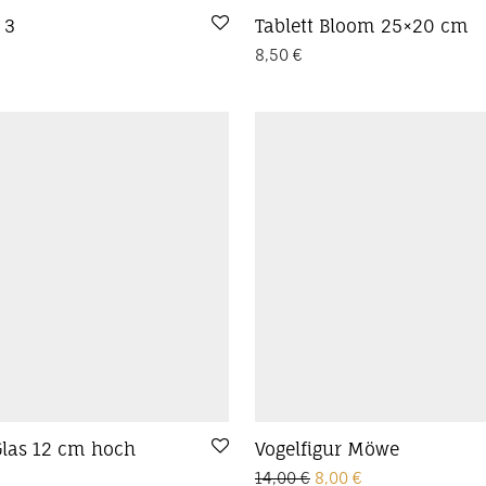
 3
Tablett Bloom 25×20 cm
8,50
€
Glas 12 cm hoch
Vogelfigur Möwe
Ursprünglicher Preis w
Aktueller Preis i
14,00
€
8,00
€