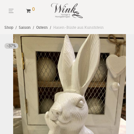
0
Shop
/
Saison
/
Ostern
/
Hasen-Büste aus Kunststein
-
37
%