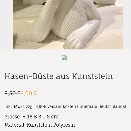
Hasen-Büste aus Kunststein
9,50
€
6,00
€
Ursprünglicher
Aktueller
Preis
Preis
war:
ist:
inkl. MwSt.
zzgl. 4,90€ Versandkosten (innerhalb Deutschlands)
9,50 €
6,00 €.
Grösse: H 18 B 8 T 8 cm
Material: Kunststein Polyresin