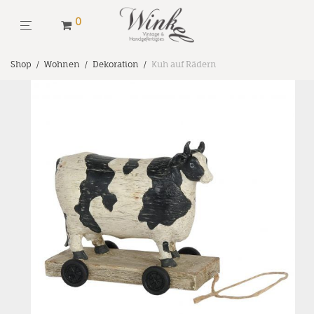
0
Shop
/
Wohnen
/
Dekoration
/
Kuh auf Rädern