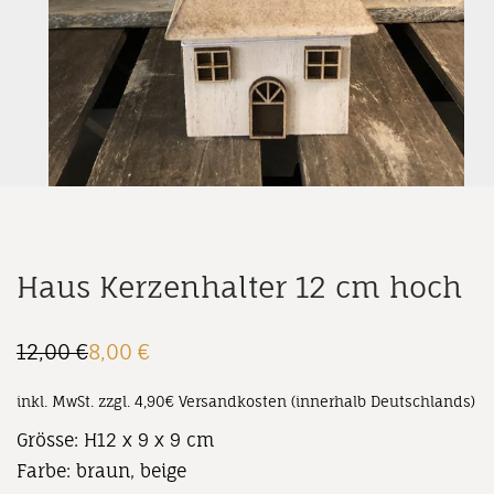
Haus Kerzenhalter 12 cm hoch
12,00
€
8,00
€
Ursprünglicher
Aktueller
Preis
Preis
war:
ist:
inkl. MwSt.
zzgl. 4,90€ Versandkosten (innerhalb Deutschlands)
12,00 €
8,00 €.
Grösse: H12 x 9 x 9 cm
Farbe: braun, beige