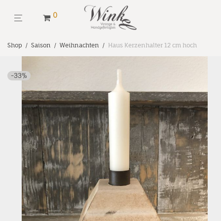
0
Shop
/
Saison
/
Weihnachten
/
Haus Kerzenhalter 12 cm hoch
-
33
%