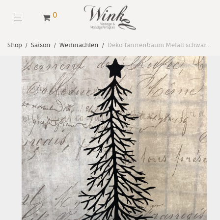
0
Shop
/
Saison
/
Weihnachten
/
Deko Tannenbaum Metall schwarz H 25 cm