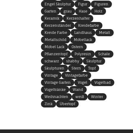
Engel Skulptur
Figur
Figuren
Garten
grau
Hase
Holz
Keramik
Kerzenhalter
Kerzenständer
Kreidefarbe
Kreide Farbe
Landhaus
Metall
Metallschild
Möbellack
Möbel Lack
Ostern
Pflanzentopf
Polyresin
Schale
schwarz
shabby
Skulptur
Skulpturen
Stern
Topf
Vintage
Vintagefarbe
Vintage Garten
Vogel
Vogelbad
Vogeltränke
Wand
Weihnachten
weiß
Winter
Zink
Übertopf