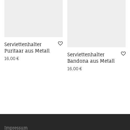
Preis: absteigend
Pflanzentopf
Polyresin
Schale
schwarz
shabby
Skulptur
Skulpturen
Stern
Topf
Vintage
Vintagefarbe
Vintage Garten
Vogel
Vogelbad
Vogeltränke
Wand
Weihnachten
weiß
Winter
Zink
Übertopf
Serviettenhalter
Puritaar aus Metall
Serviettenhalter
16,00
€
Bandona aus Metall
16,00
€
Impressum