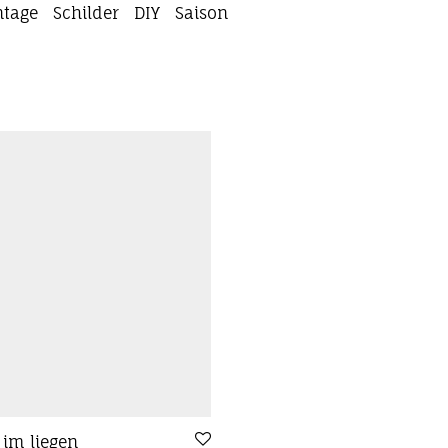
ntage
Schilder
DIY
Saison
 im liegen