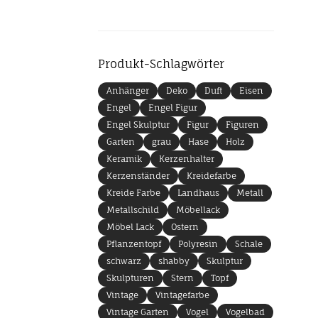
Produkt-Schlagwörter
Anhänger
Deko
Duft
Eisen
Engel
Engel Figur
Engel Skulptur
Figur
Figuren
Garten
grau
Hase
Holz
Keramik
Kerzenhalter
Kerzenständer
Kreidefarbe
Kreide Farbe
Landhaus
Metall
Metallschild
Möbellack
Möbel Lack
Ostern
Pflanzentopf
Polyresin
Schale
schwarz
shabby
Skulptur
Skulpturen
Stern
Topf
Vintage
Vintagefarbe
Vintage Garten
Vogel
Vogelbad