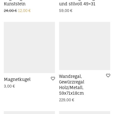
Kunststein
und stilvoll 49×31
Ursprünglicher Preis war: 24,00 €
Aktueller Preis ist: 12,00 €.
24,00
€
12,00
€
59,00
€
Wandregal,
Magnetkugel
Gewürzregal
3,00
€
Holz/Metall,
59x71x18cm
229,00
€