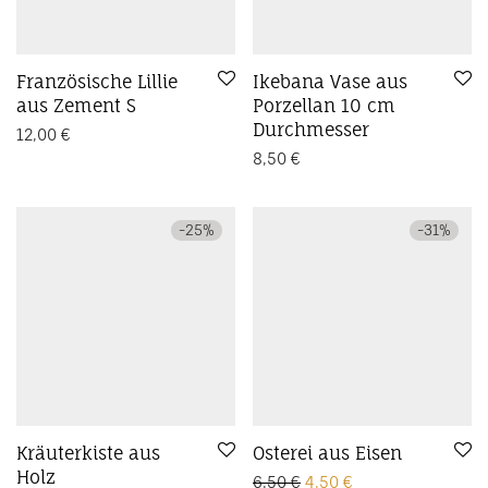
Französische Lillie
Ikebana Vase aus
aus Zement S
Porzellan 10 cm
Durchmesser
12,00
€
8,50
€
-
25
%
-
31
%
Kräuterkiste aus
Osterei aus Eisen
Holz
Ursprünglicher Preis wa
Aktueller Preis ist
6,50
€
4,50
€