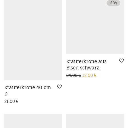
-
50
%
Kräuterkrone aus
Eisen schwarz
Ursprünglicher Preis w
Aktueller Preis i
24,00
€
12,00
€
Kräuterkrone 40 cm
D
21,00
€