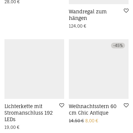
28,00
€
Wandregal zum
hängen
124,00
€
-
45
%
Lichterkette mit
Weihnachtsstern 60
Stromanschluss 192
cm Chic Antique
LEDs
Ursprünglicher Preis w
Aktueller Preis is
14,50
€
8,00
€
19,00
€