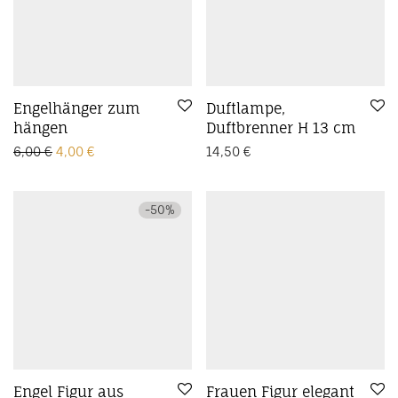
Engelhänger zum
Duftlampe,
hängen
Duftbrenner H 13 cm
Ursprünglicher Preis war: 6,00 €
Aktueller Preis ist: 4,00 €.
6,00
€
4,00
€
14,50
€
-
50
%
Engel Figur aus
Frauen Figur elegant