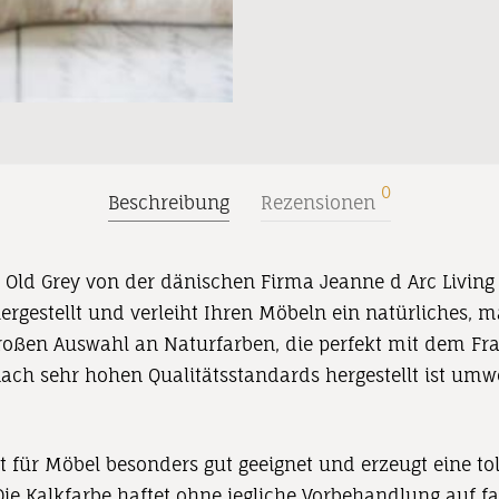
0
Beschreibung
Rezensionen
 Old Grey von der dänischen Firma Jeanne d Arc Living f
ergestellt und verleiht Ihren Möbeln ein natürliches, 
 großen Auswahl an Naturfarben, die perfekt mit dem Fr
ach sehr hohen Qualitätsstandards hergestellt ist umwel
t
für Möbel
besonders
gut geeignet
und erzeugt
eine to
Die Kalkfarbe
haftet ohne jegliche Vorbehandlung auf fa