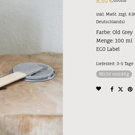
8,50
€
/
100
ml
inkl. MwSt.
zzgl. 4,
Deutschlands)
Farbe: Old Grey
Menge: 100 ml
ECO Label
Lieferzeit:
3-5 Tage
Nicht vorrätig