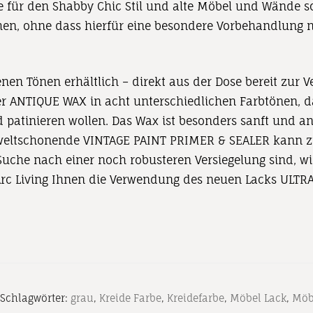
e für den Shabby Chic Stil und alte Möbel und Wände s
en, ohne dass hierfür eine besondere Vorbehandlung nöt
denen Tönen erhältlich – direkt aus der Dose bereit zu
 ANTIQUE WAX in acht unterschiedlichen Farbtönen, das
patinieren wollen. Das Wax ist besonders sanft und a
mweltschonende VINTAGE PAINT PRIMER & SEALER kann z
uche nach einer noch robusteren Versiegelung sind, wi
’Arc Living Ihnen die Verwendung des neuen Lacks ULT
Schlagwörter:
grau
,
Kreide Farbe
,
Kreidefarbe
,
Möbel Lack
,
Möb