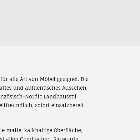
ür alle Art von Möbel geeignet. Die
mattes und authentisches Aussehen.
anzösisch-Nordic Landhausstil
tfreundlich, sofort einsatzbereit
lle matte, kalkhaltige Oberfläche,
st
allen Oberf
lächen.
Sie wurde