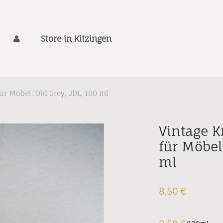
Store in Kitzingen
ür Möbel, Old Grey, JDL, 100 ml
Vintage K
für Möbel,
ml
8,50
€