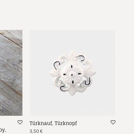
Türknauf, Türknopf
by,
3,50
€