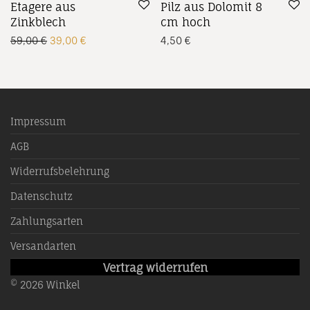
Etagere aus
Pilz aus Dolomit 8
Zinkblech
cm hoch
Ursprünglicher Preis war: 59,00 €
Aktueller Preis ist: 39,00 €.
59,00
€
39,00
€
4,50
€
Impressum
AGB
Widerrufsbelehrung
Datenschutz
Zahlungsarten
Versandarten
Vertrag widerrufen
©
2026
Winkel