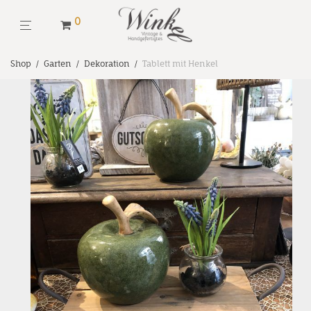
0
Shop
/
Garten
/
Dekoration
/
Tablett mit Henkel