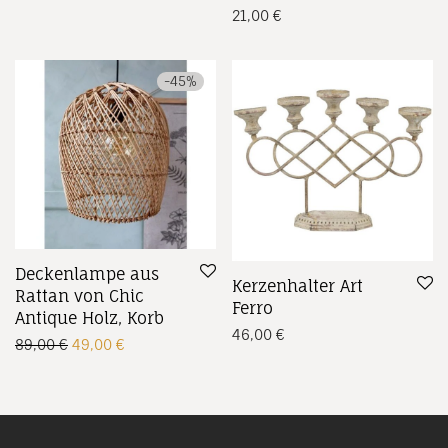
21,00
€
-
45
%
Deckenlampe aus
Kerzenhalter Art
Rattan von Chic
Ferro
Antique Holz, Korb
46,00
€
Ursprünglicher Preis war: 89,00 €
Aktueller Preis ist: 49,00 €.
89,00
€
49,00
€