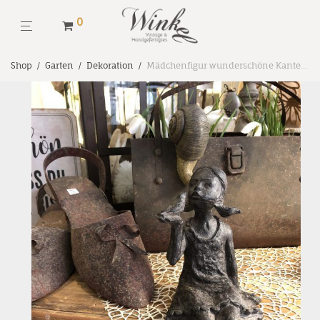
0
Shop
/
Garten
/
Dekoration
/
Mädchenfigur wunderschöne Kantenhocker mit Vogel 24 cm