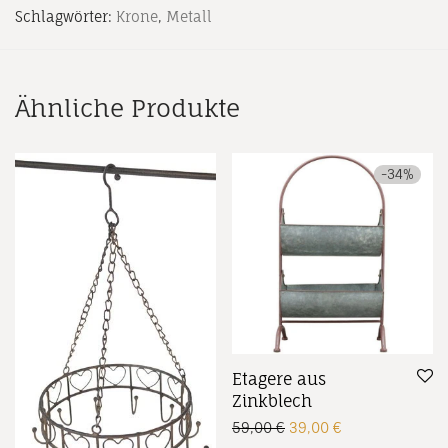
Schlagwörter:
Krone
,
Metall
Ähnliche Produkte
-
34
%
Etagere aus
Zinkblech
Ursprünglicher Preis w
Aktueller Preis 
59,00
€
39,00
€