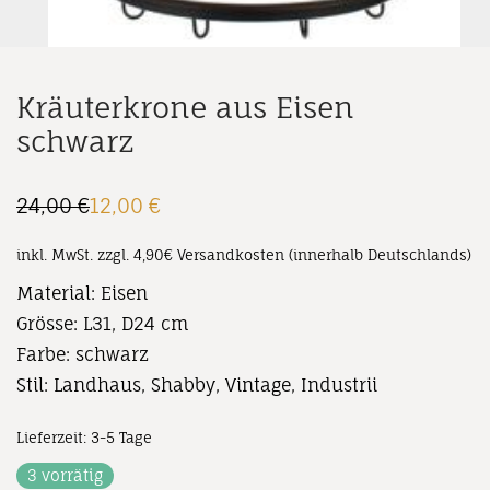
Kräuterkrone aus Eisen
schwarz
24,00
€
12,00
€
Ursprünglicher
Aktueller
Preis
Preis
war:
ist:
inkl. MwSt.
zzgl. 4,90€ Versandkosten (innerhalb Deutschlands)
24,00 €
12,00 €.
Material: Eisen
Grösse: L31, D24 cm
Farbe: schwarz
Stil: Landhaus, Shabby, Vintage, Industrii
Lieferzeit:
3-5 Tage
3 vorrätig