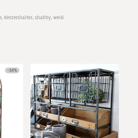
e
,
Kerzenhalter
,
shabby
,
weiß
-
34
%