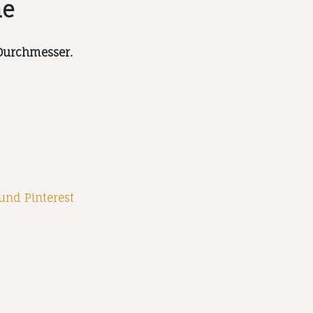
ume
Durchmesser.
und
Pinterest