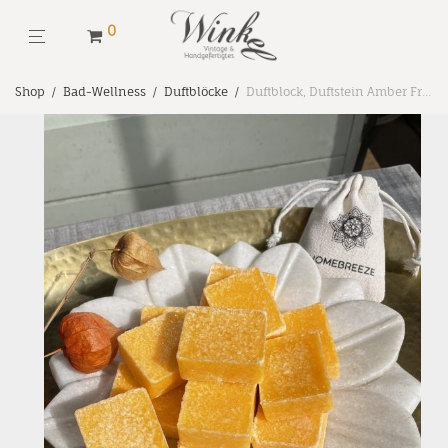
0
Shop
/
Bad-Wellness
/
Duftblöcke
/
Duftblock, Duftstein Amber Fruit, Bernsteinwürfel