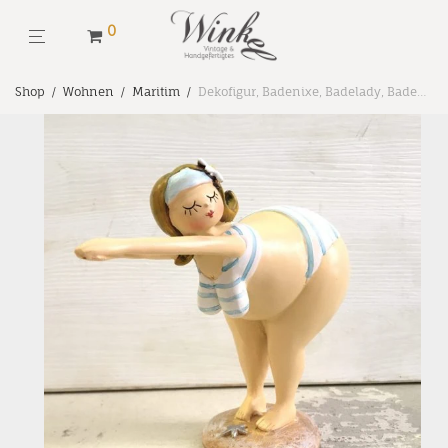
0
Shop
/
Wohnen
/
Maritim
/
Dekofigur, Badenixe, Badelady, Badefigur, Vintage