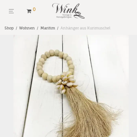
0
Shop
/
Wohnen
/
Maritim
/
Anhänger aus Kurimuschel