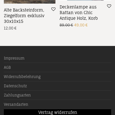
Deckenlampe aus
Alte Backsteinform,
Rattan von Chic
Ziegelform exklusiv
Antique Holz, Korb
30x10x15
Ursprünglicher Preis w
Aktueller Preis 
89,00
€
49,00
€
12,00
€
Impressum
AGB
Widerrufsbelehrung
Datenschutz
Zahlungsarten
Versandarten
Vertrag widerrufen