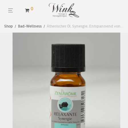
0
Shop
/
Bad-Wellness
/
Ätherischer Öl, Synergie, Entspannend von Zen Arome