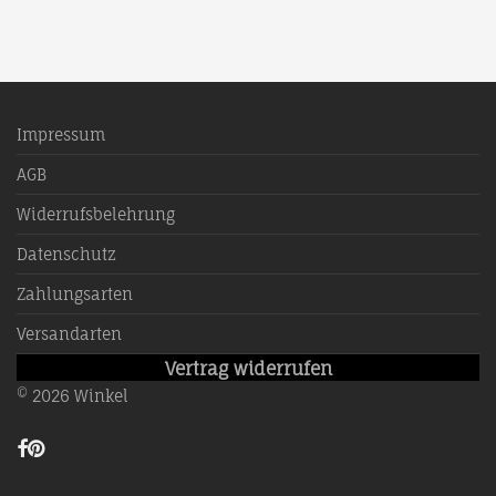
Neues Kundenkonto anlegen
oder
oder
Impressum
AGB
Widerrufsbelehrung
Datenschutz
Zahlungsarten
Versandarten
Vertrag widerrufen
©
2026
Winkel